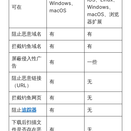
Windows、
可在
Windows、
macOS
macOS、浏览
器扩展
阻止恶意域名
有
有
拦截钓鱼域名
有
有
屏蔽侵入性广
有
一些
告
阻止恶意链接
有
无
（URL）
拦截钓鱼网页
有
无
阻止
追踪器
有
无
下载后扫描文
件是否存在恶
有
无