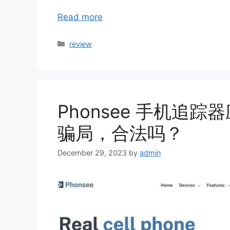
Read more
Categories
review
Phonsee 手机追
骗局，合法吗？
December 29, 2023
by
admin