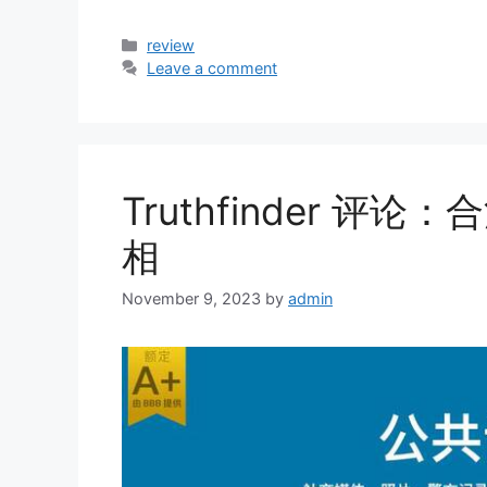
Categories
review
Leave a comment
Truthfinder 评
相
November 9, 2023
by
admin