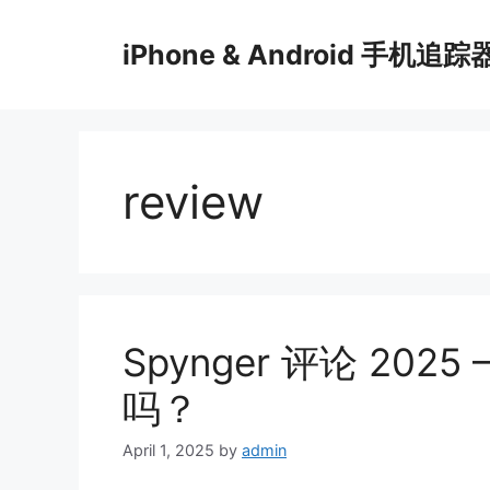
Skip
to
iPhone & Android 手机追踪
content
review
Spynger 评论 20
吗？
April 1, 2025
by
admin