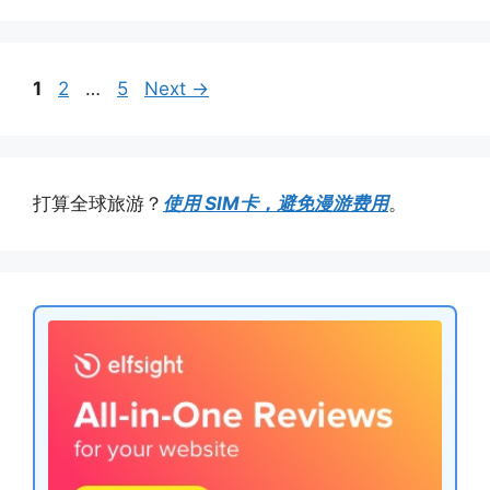
Page
Page
Page
1
2
…
5
Next
→
打算全球旅游？
使用 SIM卡，避免漫游费用
。