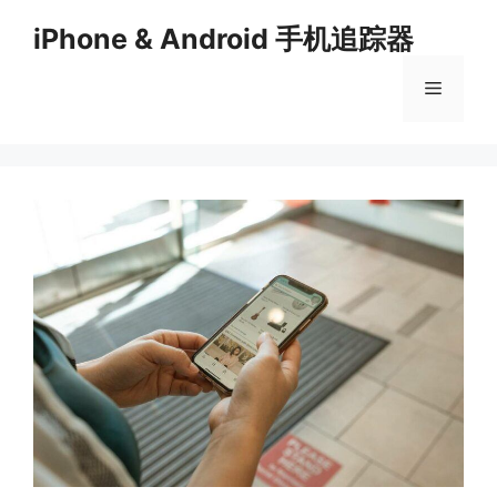
Skip
iPhone & Android 手机追踪器
to
content
Menu